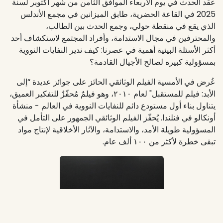
عقد الحدث في يوم الأربعاء الموافق الثامن من شهر أكتوبر لسنة
2025 في القاعة الحضرية، طابق الميزانين في مجمع الأندلس
الذي يقع في منقطة حولي، وجمع الحدث بين الطالب،
والمحترفين في مجال الاستدامة، وأفراد المجتمع لاستكشاف أحد
أكثر الأسئلة البيئية أهمية في عصرنا: كيف ندير النفايات النووية
بمسؤولية كبيره لصالح الأجيال القادمة؟
عُرض في الأمسية الفيلم الوثائقي الحائز على جوائز عديدة “إلى
الأبد: فيلم للمستقبل" لعام ٢٠١٠، وهو فيلمٌ مُحفّزٌ للتفكير العميق،
يتناول بناء أول مستودع دائم للنفايات النووية في العالم - منشأة
أونكالو في فنلندا. يُحفّز الفيلم الوثائقي الجمهور على التأمل في
المسؤولية طويلة الأمد، والاستدامة، والآثار الأخلاقية لإنتاج مواد
تبقى خطرة لأكثر من ١٠٠ ألف عام.