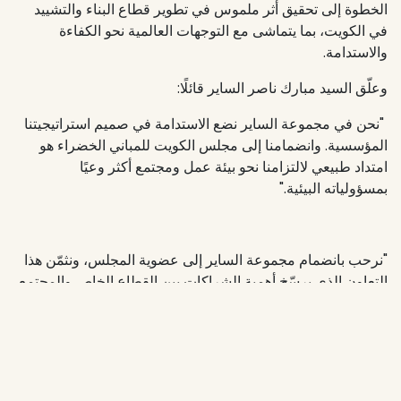
الخطوة إلى تحقيق أثر ملموس في تطوير قطاع البناء والتشييد
في الكويت، بما يتماشى مع التوجهات العالمية نحو الكفاءة
والاستدامة.
وعلّق السيد مبارك ناصر الساير قائلًا:
"نحن في مجموعة الساير نضع الاستدامة في صميم استراتيجيتنا
المؤسسية. وانضمامنا إلى مجلس الكويت للمباني الخضراء هو
امتداد طبيعي لالتزامنا نحو بيئة عمل ومجتمع أكثر وعيًا
بمسؤولياته البيئية."
"نرحب بانضمام مجموعة الساير إلى عضوية المجلس، ونثمّن هذا
التعاون الذي يرسّخ أهمية الشراكات بين القطاع الخاص والمجتمع
المدني، لتحقيق أهداف الاستدامة ودفع الكويت نحو تبني
ممارسات مسؤولة تصون جودة الحياة للأجيال القادمة."