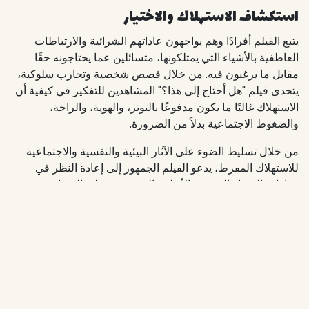
استكشاف الاستهلاك والاختيار
يتبع الفيلم أفرادًا وهم يواجهون عاداتهم الشرائية والارتباطات
العاطفية بالأشياء التي يمتلكونها، متسائلين عما يحتاجونه حقًا
مقابل ما يرغبون فيه. من خلال قصص شخصية وتجارب سلوكية،
يتحدى فيلم "هل أحتاج إلى هذا؟" المشاهدين للتفكير في كيفية أن
الاستهلاك غالبًا ما يكون مدفوعًا بالتوتر، والهوية، والراحة،
والضغوط الاجتماعية بدلاً من الضرورة.
من خلال تسليط الضوء على الآثار البيئية والنفسية والاجتماعية
للاستهلاك المفرط، يدعو الفيلم الجمهور إلى إعادة النظر في
قرارات الشراء اليومية والأنظمة التي تشجع على الشراء
المستمر.
نقاش ما بعد العرض: الجانب الإنساني للاستهلاك
بعد العرض، تم إجراء مناقشة ديناميكية مع الدكتورة سارة السيد،
عالمة نفس، وروا ألوغاني، مؤسسة علامة تجارية للأزياء
المستدامة. معًا، قاموا بتحليل المواضيع التي أثيرت في الفيلم من
منظور نفسي وعملي.