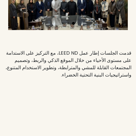
Next
Previous
قدمت الجلسات إطار عمل LEED ND، مع التركيز على الاستدامة
على مستوى الأحياء من خلال الموقع الذكي والربط، وتصميم
المجتمعات القابلة للمشي والمترابطة، وتطوير الاستخدام المتنوع،
واستراتيجيات البنية التحتية الخضراء.
استكشف المشاركون مبادئ الأحياء الذكية والمترابطة، بما في
ذلك التنقل، والوصول إلى الخدمات، والمساحات العامة، والأداء
البيئي والاجتماعي على المدى الطويل. كما تناولت المناقشات
كيفية تكييف مفاهيم LEED ND مع السياق المحلي في الكويت.
كانت الورشة خطوة مهمة نحو دمج الاستدامة على مستوى الأحياء
في عمليات التخطيط والاستثمار الخاصة.