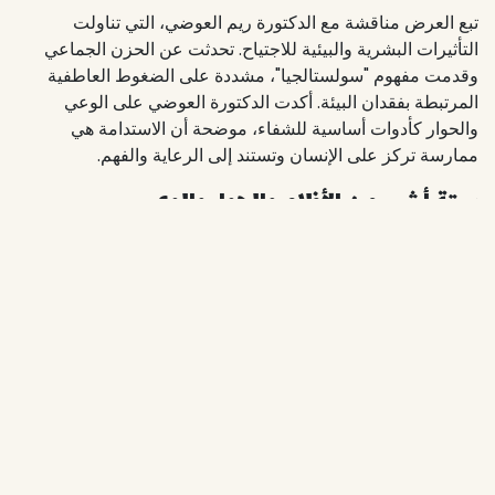
تبع العرض مناقشة مع الدكتورة ريم العوضي، التي تناولت
التأثيرات البشرية والبيئية للاجتياح. تحدثت عن الحزن الجماعي
وقدمت مفهوم "سولستالجيا"، مشددة على الضغوط العاطفية
المرتبطة بفقدان البيئة. أكدت الدكتورة العوضي على الوعي
والحوار كأدوات أساسية للشفاء، موضحة أن الاستدامة هي
ممارسة تركز على الإنسان وتستند إلى الرعاية والفهم.
ستة أشهر من الأفلام والحوار والوعي
تم تنسيق سلسلة ليالي الأفلام الخضراء التي استمرت ستة أشهر
من قبل المجلس بالتعاون مع شركة أجيال العقارية، حيث
استكشفت مجموعة واسعة من موضوعات الاستدامة من خلال
الأفلام، بما في ذلك العدالة البيئية، وتغير المناخ، والعلاقة الإنسانية
مع الطبيعة. كانت السلسلة تهدف إلى استخدام السرد كأداة قوية
لإثارة الحوار، وتعميق الوعي، وجعل موضوعات الاستدامة المعقدة
أكثر سهولة وتأثيرًا.
النظر إلى الأمام
مع اقتراب السلسلة من نهايتها، يعبّر مجلس الكويت للمباني