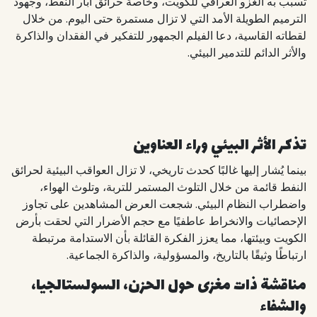
تسبب به الغزو العراقي للكويت، وخاصة حرائق آبار النفط، وجهود
الترميم الطويلة الأمد التي لا تزال مستمرة حتى اليوم. من خلال
لقطاته القاسية، دعا الفيلم الجمهور للتفكير في الفقدان والذاكرة
والأثر الدائم للتدمير البيئي.
Next
Previous
تذكر الأثر البيئي وراء العناوين
بينما يُشار إليها غالبًا كحدث تاريخي، لا تزال العواقب البيئية لحرائق
النفط قائمة من خلال التلوث المستمر للتربة، وتلوث الهواء،
واضطراب النظام البيئي. شجعت العرض المشاهدين على تجاوز
الإحصائيات والانخراط عاطفيًا مع حجم الأضرار التي لحقت بأرض
الكويت وبيئتها، مما يعزز الفكرة القائلة بأن الاستدامة مرتبطة
ارتباطًا وثيقًا بالتاريخ، والمسؤولية، والذاكرة الجماعية.
مناقشة ذات مغزى حول الحزن، السولستالجيا،
والشفاء