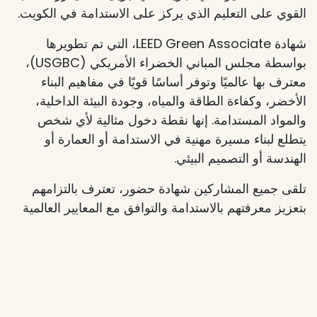
القوي على التعليم الذي يركز على الاستدامة في الكويت.
شهادة LEED Green Associate، التي تم تطويرها
بواسطة مجلس المباني الخضراء الأمريكي (USGBC)،
معترف بها عالميًا وتوفر أساسًا قويًا في مفاهيم البناء
الأخضر، وكفاءة الطاقة والمياه، وجودة البيئة الداخلية،
والمواد المستدامة. إنها نقطة دخول مثالية لأي شخص
يتطلع لبناء مسيرة مهنية في الاستدامة أو العمارة أو
الهندسة أو التصميم البيئي.
تلقى جميع المشاركين شهادة حضور، تعترف بالتزامهم
بتعزيز معرفتهم بالاستدامة والتوافق مع المعايير العالمية
الخضراء.
نحن متحمسون لرؤية الاهتمام المتزايد بالشهادات البيئية
في الكويت ونشكر كل من انضم إلينا في هذه الجلسة
التي نفدت تذاكرها. لنستمر في بناء مستقبل أكثر خضرة،
تدريبًا تلو الآخر!